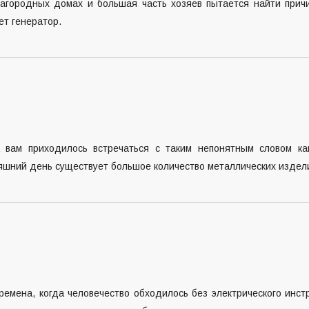
агородных домах и большая часть хозяев пытается найти причи
ет генератор.
а вам приходилось встречаться с таким непонятным словом к
шний день существует большое количество металлических изделий
емена, когда человечество обходилось без электрического инст