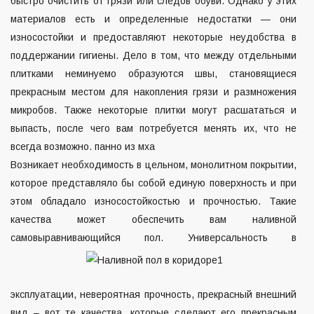
быстро очистить от грязи или следов обуви. Однако у этих
материалов есть и определенные недостатки — они
износостойки и предоставляют некоторые неудобства в
поддержании гигиены. Дело в том, что между отдельными
плитками неминуемо образуются швы, становящиеся
прекрасным местом для накопления грязи и размножения
микробов. Также некоторые плитки могут расшататься и
выпасть, после чего вам потребуется менять их, что не
всегда возможно.
панно из мха
Возникает необходимость в цельном, монолитном покрытии,
которое представляло бы собой единую поверхность и при
этом обладало износостойкостью и прочностью. Такие
качества может обеспечить вам наливной
самовыравнивающийся пол. Универса
льность в
эксплуатации, невероятная прочность, прекрасный внешний
вид – вот те качества, которые сделают его прекрасным