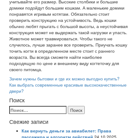
учитывайте его размер. Высокие столбики и большие
домики подойдут большим кошкам. А маленькие домики
понравятся игривым котятам. Обязательно стоит
проверить конструкцию на устойчивость. Ведь кошки
обычно любят прыгать с большой высоты, а неустойчивая
конструкция может не выдержать такой нагрузки и упасть.
Животное может травмироваться. Чтобы такого не
случилось, лучше заранее все проверить. Приучать кошку
точить когти в определенном месте стоит с раннего
возраста. Вы всегда сможете найти наиболее
подходящую по цене и внешнему виду когтеточку для
своего питомца.
Навигация
Зачем нужны бытовки и где их можно выгодно купить?
Как выбрать современные красивые высококачественные
по
двери?
записям
Поиск
Найти:
Свежие записи
Как вернуть деньги за авиабилет: Права
пассажира и алгоритм действий
24.10.2025