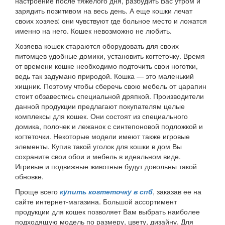
настроение после тяжелого дня, разбудить Вас утром и
зарядить позитивом на весь день. А еще кошки лечат
своих хозяев: они чувствуют где больное место и ложатся
именно на него. Кошек невозможно не любить.
Хозяева кошек стараются оборудовать для своих
питомцев удобные домики, установить когтеточку. Время
от времени кошке необходимо подточить свои ноготки,
ведь так задумано природой. Кошка — это маленький
хищник. Поэтому чтобы сберечь свою мебель от царапин
стоит обзавестись специальной дряпкой. Производители
данной продукции предлагают покупателям целые
комплексы для кошек. Они состоят из специального
домика, полочек и лежанок с синтепоновой подложкой и
когтеточки. Некоторые модели имеют также игровые
элементы. Купив такой уголок для кошки в дом Вы
сохраните свои обои и мебель в идеальном виде.
Игривые и подвижные животные будут довольны такой
обновке.
Проще всего
купить когтеточку в спб
, заказав ее на
сайте интернет-магазина. Большой ассортимент
продукции для кошек позволяет Вам выбрать наиболее
подходящую модель по размеру, цвету, дизайну. Для