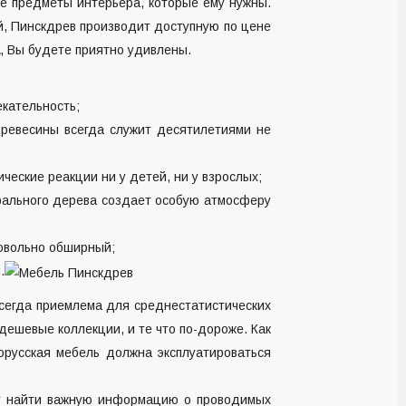
е предметы интерьера, которые ему нужны.
й, Пинскдрев производит доступную по цене
, Вы будете приятно удивлены.
екательность;
древесины всегда служит десятилетиями не
ические реакции ни у детей, ни у взрослых;
урального дерева создает особую атмосферу
овольно обширный;
.
всегда приемлема для среднестатистических
дешевые коллекции, и те что по-дороже. Как
орусская мебель должна эксплуатироваться
ут найти важную информацию о проводимых