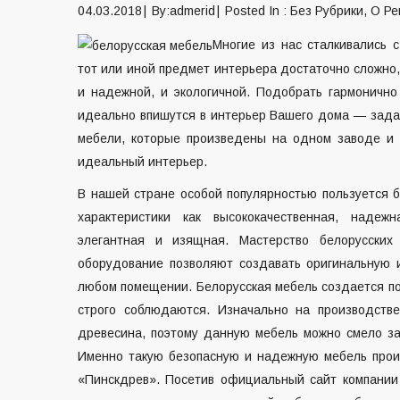
04.03.2018
By:admerid
Posted In :
Без Рубрики
,
О Ре
Многие из нас сталкивались 
тот или иной предмет интерьера достаточно сложно,
и надежной, и экологичной. Подобрать гармоничн
идеально впишутся в интерьер Вашего дома — задач
мебели, которые произведены на одном заводе и 
идеальный интерьер.
В нашей стране особой популярностью пользуется б
характеристики как высококачественная, надежн
элегантная и изящная. Мастерство белорусских
оборудование позволяют создавать оригинальную и
любом помещении. Белорусская мебель создается по
строго соблюдаются. Изначально на производстве 
древесина, поэтому данную мебель можно смело зак
Именно такую безопасную и надежную мебель прои
«Пинскдрев». Посетив официальный сайт компани