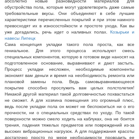
абсолютно новые разновидности материалов для
обустройства пола, которые могут удовлетворить даже самые
требовательные вкусы. Они объединяют в себе лучшие
характеристики перечисленных покрытий и при этом намного
превосходят их в износостойкости и простоте ухода. Как вы
уже догадались, речь идет о наливных полах.
Козырьки и
навесы Липецк
Сама концепция укладки такого пола проста, как все
гениальное. Для этого процесса используют смесь
специальных компонентов, которую в готовом виде наносят на
подготовленное основание, выравнивают и дают застыть.
Процесс укладки несложен, необходимые компоненты
экономят вам деньги и время на необходимость ремонта или
плановой замены пола. Ведь самовыравнивающееся
покрытие способно прослужить вам целых полстолетия!
Никакой другой материал такой долговечностью похвастаться
не сможет. А для хозяина помещения это огромный плюс,
ведь после укладки пола он может не беспокоиться ни о его
прочности, ни о специальных средствах по уходу. По такой
поверхности можно смело ходить на каблуках, она не боится
трения, падения тяжелых предметов или повреждений из-за
высоких вибрационных нагрузок. А для поддержания красоты
достаточно просто по мере необходимости проводить ее