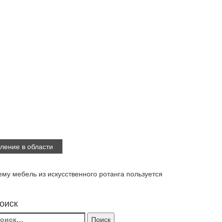
ление в области
ему мебель из искусственного ротанга пользуется
оиск
айти: