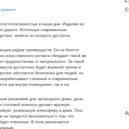
С
и ремонт
ется популярностью в наши дни. Изделия из
ьно дорого. Используя современные
отанг, мебель из которого доступна
дающее рядом преимуществ. Он не боится
из искусственного ротанга обладает такой же
анг трудноотличим от натурального. За такой
мости достаточно будет влажной тряпки и
оротанг абсолютно безопасен для людей, он
 разрабатывают стильные и современные
тся как внутри помещения, так и на
ьным решением для загородного дома, дачи,
 и столовой комнаты делают вручную.
оримую, уникальную атмосферу в доме. Она
А
м не придется беспокоиться о том, что
ойдет плесенью. В этом заключается
альным.