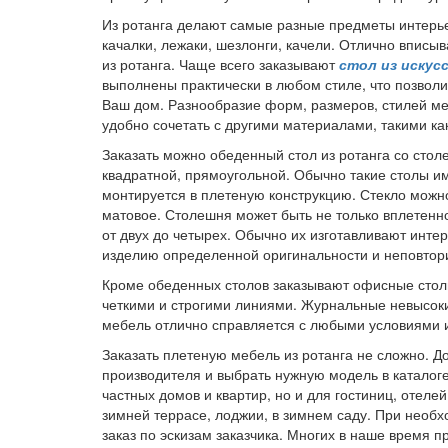
Из ротанга делают самые разные предметы интерьер
качалки, лежаки, шезлонги, качели. Отлично вписы
из ротанга. Чаще всего заказывают
стол из искус
выполнены практически в любом стиле, что позвол
Ваш дом. Разнообразие форм, размеров, стилей ме
удобно сочетать с другими материалами, такими как
Заказать можно обеденный стол из ротанга со сто
квадратной, прямоугольной. Обычно такие столы и
монтируется в плетеную конструкцию. Стекло можн
матовое. Столешня может быть не только вплетенно
от двух до четырех. Обычно их изготавливают инте
изделию определенной оригинальности и неповтор
Кроме обеденных столов заказывают офисные сто
четкими и строгими линиями. Журнальные невысоки
мебель отлично справляется с любыми условиями и
Заказать плетеную мебель из ротанга не сложно. Д
производителя и выбрать нужную модель в каталог
частных домов и квартир, но и для гостиниц, отеле
зимней террасе, лоджии, в зимнем саду. При необ
заказ по эскизам заказчика. Многих в наше время 