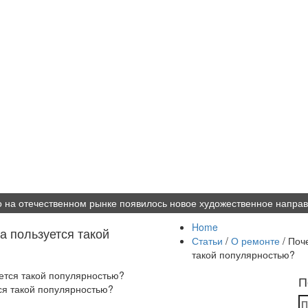
 на отечественном рынке появилось новое художественное направ
Home
а пользуется такой
Статьи
/
О ремонте
/ Поч
такой популярностью?
П
ся такой популярностью?
Н