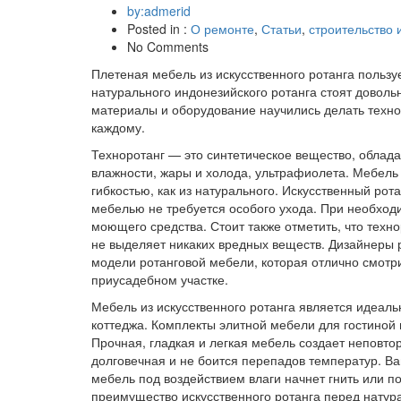
by:admerid
Posted in :
О ремонте
,
Статьи
,
строительство 
No Comments
Плетеная мебель из искусственного ротанга пользу
натурального индонезийского ротанга стоят довол
материалы и оборудование научились делать технор
каждому.
Техноротанг — это синтетическое вещество, обла
влажности, жары и холода, ультрафиолета. Мебель 
гибкостью, как из натурального. Искусственный рот
мебелью не требуется особого ухода. При необходи
моющего средства. Стоит также отметить, что техн
не выделяет никаких вредных веществ. Дизайнеры
модели ротанговой мебели, которая отлично смотри
приусадебном участке.
Мебель из искусственного ротанга является идеал
коттеджа. Комплекты элитной мебели для гостиной
Прочная, гладкая и легкая мебель создает неповт
долговечная и не боится перепадов температур. Ва
мебель под воздействием влаги начнет гнить или п
преимущество искусственного ротанга перед натур