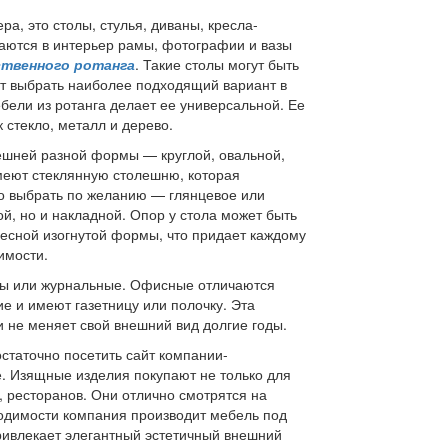
а, это столы, стулья, диваны, кресла-
ваются в интерьер рамы, фотографии и вазы
ственного ротанга
. Такие столы могут быть
ит выбрать наиболее подходящий вариант в
бели из ротанга делает ее универсальной. Ее
 стекло, металл и дерево.
лешней разной формы — круглой, овальной,
меют стеклянную столешню, которая
о выбрать по желанию — глянцевое или
й, но и накладной. Опор у стола может быть
ресной изогнутой формы, что придает каждому
имости.
лы или журнальные. Офисные отличаются
е и имеют газетницу или полочку. Эта
 не меняет свой внешний вид долгие годы.
остаточно посетить сайт компании-
е. Изящные изделия покупают не только для
й, ресторанов. Они отлично смотрятся на
ходимости компания производит мебель под
привлекает элегантный эстетичный внешний