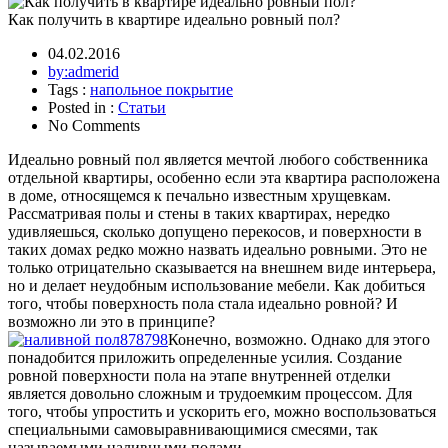
Как получить в квартире идеально ровный пол?
04.02.2016
by:admerid
Tags :
напольное покрытие
Posted in :
Статьи
No Comments
Идеально ровный пол является мечтой любого собственника
отдельной квартиры, особенно если эта квартира расположена
в доме, относящемся к печально известным хрущевкам.
Рассматривая полы и стены в таких квартирах, нередко
удивляешься, сколько допущено перекосов, и поверхности в
таких домах редко можно назвать идеально ровными. Это не
только отрицательно сказывается на внешнем виде интерьера,
но и делает неудобным использование мебели. Как добиться
того, чтобы поверхность пола стала идеально ровной? И
возможно ли это в принципе?
Конечно, возможно. Однако для этого
понадобится приложить определенные усилия. Создание
ровной поверхности пола на этапе внутренней отделки
является довольно сложным и трудоемким процессом. Для
того, чтобы упростить и ускорить его, можно воспользоваться
специальными самовыравнивающимися смесями, так
называемыми наливными полами.