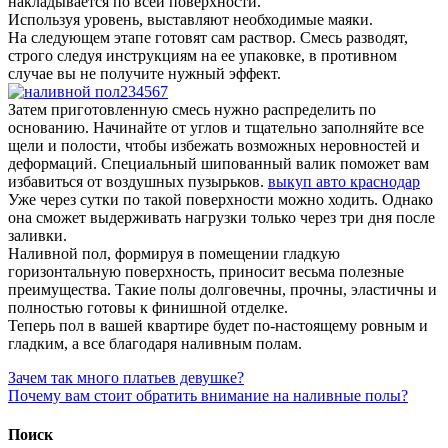
накладывается по всей поверхности.
Используя уровень, выставляют необходимые маяки.
На следующем этапе готовят сам раствор. Смесь разводят,
строго следуя инструкциям на ее упаковке, в противном
случае вы не получите нужный эффект.
Затем приготовленную смесь нужно распределить по
основанию. Начинайте от углов и тщательно заполняйте все
щели и полости, чтобы избежать возможных неровностей и
деформаций. Специальный шипованный валик поможет вам
избавиться от воздушных пузырьков.
выкуп авто краснодар
Уже через сутки по такой поверхности можно ходить. Однако
она сможет выдерживать нагрузки только через три дня после
заливки.
Наливной пол, формируя в помещении гладкую
горизонтальную поверхность, приносит весьма полезные
преимущества. Такие полы долговечны, прочны, эластичны и
полностью готовы к финишной отделке.
Теперь пол в вашей квартире будет по-настоящему ровным и
гладким, а все благодаря наливным полам.
Навигация
Зачем так много платьев девушке?
Почему вам стоит обратить внимание на наливные полы?
по
записям
Поиск