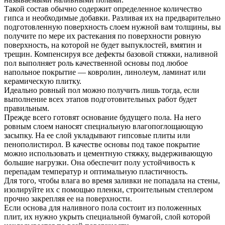
Такой состав обычно содержит определенное количество
гипса и необходимые добавки. Разливая их на предварительно
подготовленную поверхность слоем нужной вам толщины, вы
получите по мере их растекания по поверхности ровную
поверхность, на которой не будет выпуклостей, вмятин и
трещин. Компенсируя все дефекты базовой стяжки, наливной
пол выполняет роль качественной основы под любое
напольное покрытие — ковролин, линолеум, ламинат или
керамическую плитку.
Идеально ровный пол можно получить лишь тогда, если
выполнение всех этапов подготовительных работ будет
правильным.
Прежде всего готовят основание будущего пола. На него
ровным слоем наносят специальную влагопоглощающую
засыпку. На ее слой укладывают гипсовые плиты или
пенополистирол. В качестве основы под такое покрытие
можно использовать и цементную стяжку, выдерживающую
большие нагрузки. Она обеспечит полу устойчивость к
перепадам температур и оптимальную пластичность.
Для того, чтобы влага во время заливки не попадала на стены,
изолируйте их с помощью пленки, строительным степлером
прочно закрепляя ее на поверхности.
Если основа для наливного пола состоит из положенных
плит, их нужно укрыть специальной бумагой, слой которой